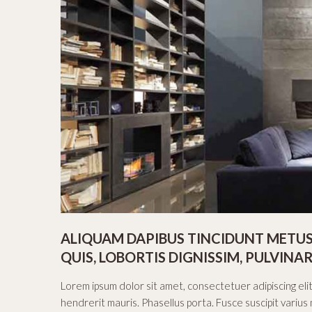
ALIQUAM DAPIBUS TINCIDUNT METUS
QUIS, LOBORTIS DIGNISSIM, PULVINAR
Lorem ipsum dolor sit amet, consectetuer adipiscing el
hendrerit mauris. Phasellus porta. Fusce suscipit varius