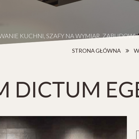
WANIE KUCHNI, SZAFY NA WYMIAR, ZABUDOW
STRONA GŁÓWNA
W
M DICTUM EG