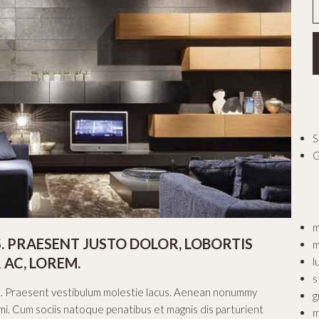
S
G
m
. PRAESENT JUSTO DOLOR, LOBORTIS
m
 AC, LOREM.
l
s
it. Praesent vestibulum molestie lacus. Aenean nonummy
g
 mi. Cum sociis natoque penatibus et magnis dis parturient
m