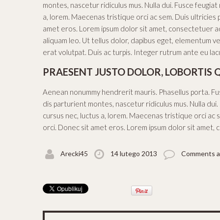
montes, nascetur ridiculus mus. Nulla dui. Fusce feugiat
a, lorem. Maecenas tristique orci ac sem. Duis ultrici
amet eros. Lorem ipsum dolor sit amet, consectetuer ad
aliquam leo. Ut tellus dolor, dapibus eget, elementum vel
erat volutpat. Duis ac turpis. Integer rutrum ante eu lac
PRAESENT JUSTO DOLOR, LOBORTIS Q
Aenean nonummy hendrerit mauris. Phasellus porta. Fusc
dis parturient montes, nascetur ridiculus mus. Nulla dui
cursus nec, luctus a, lorem. Maecenas tristique orci a
orci. Donec sit amet eros. Lorem ipsum dolor sit amet, c
Arecki45
14 lutego 2013
Comments ar