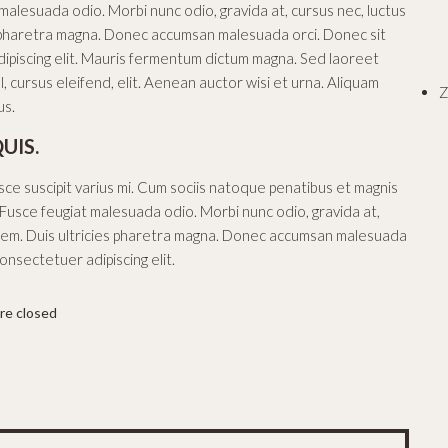
 malesuada odio. Morbi nunc odio, gravida at, cursus nec, luctus
es pharetra magna. Donec accumsan malesuada orci. Donec sit
ipiscing elit. Mauris fermentum dictum magna. Sed laoreet
, cursus eleifend, elit. Aenean auctor wisi et urna. Aliquam
Z
us.
UIS.
e suscipit varius mi. Cum sociis natoque penatibus et magnis
. Fusce feugiat malesuada odio. Morbi nunc odio, gravida at,
c sem. Duis ultricies pharetra magna. Donec accumsan malesuada
onsectetuer adipiscing elit.
e closed